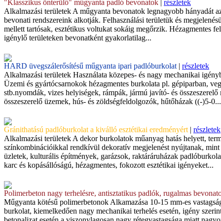
"Klasszikus önterülő" műgyanta padló bevonatok
|
részletek
Alkalmazási területek A műgyanta bevonatok legnagyobb hányadát az
bevonati rendszereink alkotják. Felhasználási területük és megjelenés
mellett tartósak, esztétikus voltukat sokáig megőrzik. Hézagmentes fe
igénylő területeken bevonatként gyakorlatilag...
HARD üvegszálerősítésű műgyanta ipari padlóburkolat
|
részletek
Alkalmazási területek Használata közepes- és nagy mechanikai igényb
Üzemi és gyártócsarnokok hézagmentes burkolata pl. gépiparban, veg
stb.nyomdák, vizes helyiségek, rámpák, jármú javító- és összeszere
összeszerelő üzemek, hús- és zöldségfeldolgozók, hűtőházak ((-)5-0...
Gránithatású padlóburkolat a kiválló esztétikai eredményért
|
részletek
Alkalmazási területek A dekor burkolatok műanyag hatás helyett, term
színkombinációikkal rendkívül dekoratív megjelenést nyújtanak, mint
üzletek, kulturális építmények, garázsok, raktáráruházak padlóburko
karc és kopásállóságú, hézagmentes, fokozott esztétikai igényeket...
Polimerbeton nagy terhelésre, antisztatikus padlók, rugalmas bevonat
Műgyanta kötésű polimerbetonok Alkamazása 10-15 mm-es vastagságb
burkolat, kiemelkedően nagy mechanikai terhelés esetén, igény szerin
betonaljzat esetén a viszonylagosan nagy rétegvastagsága miatt nagyon