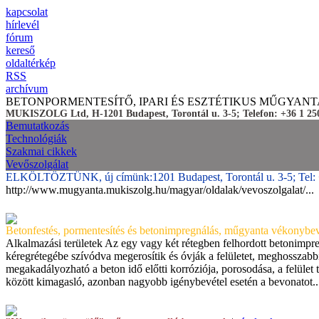
kapcsolat
hírlevél
fórum
kereső
oldaltérkép
RSS
archívum
BETONPORMENTESÍTŐ, IPARI ÉS ESZTÉTIKUS MŰGYAN
MUKISZOLG Ltd, H-1201 Budapest, Torontál u. 3-5; Telefon: +36 1 250
Bemutatkozás
Technológiák
Szakmai cikkek
Vevőszolgálat
ELKÖLTÖZTÜNK, új címünk:1201 Budapest, Torontál u. 3-5; Tel: 
http://www.mugyanta.mukiszolg.hu/magyar/oldalak/vevoszolgalat/...
Betonfestés, pormentesítés és betonimpregnálás, műgyanta vékonybe
Alkalmazási területek Az egy vagy két rétegben felhordott betonimpre
kéregrétegébe szívódva megerosítik és óvják a felületet, meghosszabbí
megakadályozható a beton idő előtti korróziója, porosodása, a felület
között kimagasló, azonban nagyobb igénybevétel esetén a bevonatot..