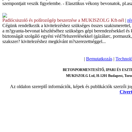
szempontjait veszik figyelembe. - Elasztikus vékony bevonatok, pl.aszf
Padlócsiszoló és polírozógép beszerzése a MUKISZOLG Kft-nél
|
ré
Cégünk rendelkezik a kivitelezéshez szükséges összes szakismerettel, 
a m?gyanta-bevonat készítéséhez szükséges gépi berendezésekkel és 
biztonságát szolgáló egyéni véd?felszerelésekkel (gázálarc, pormaszk,
szakszer? kivitelezéshez megkívánt m?szerezettséggel...
|
Bemutatkozás
|
Technol
BETONPORMENTESÍTŐ, IPARI ÉS ES
MUKISZOLG Ltd, H-1201 Budapest, Torontál
Az oldalon szereplő információk, képek és publikációk szerzői jo
Civert