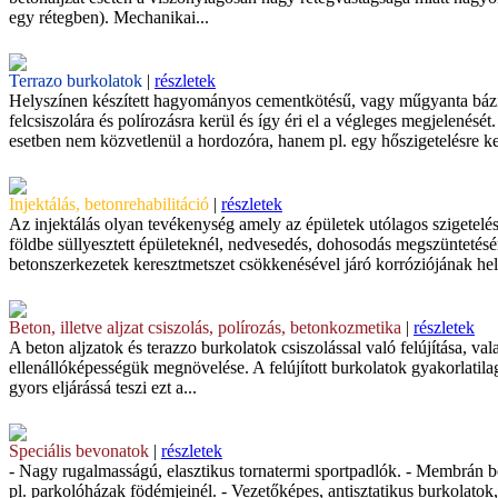
egy rétegben). Mechanikai...
Terrazo burkolatok
|
részletek
Helyszínen készített hagyományos cementkötésű, vagy műgyanta bázisú
felcsiszolára és polírozásra kerül és így éri el a végleges megjelenését.
esetben nem közvetlenül a hordozóra, hanem pl. egy hőszigetelésre ker
Injektálás, betonrehabilitáció
|
részletek
Az injektálás olyan tevékenység amely az épületek utólagos szigetelésé
földbe süllyesztett épületeknél, nedvesedés, dohosodás megszüntetésér
betonszerkezetek keresztmetszet csökkenésével járó korróziójának helyr
Beton, illetve aljzat csiszolás, polírozás, betonkozmetika
|
részletek
A beton aljzatok és terazzo burkolatok csiszolással való felújítása, va
ellenállóképességük megnövelése. A felújított burkolatok gyakorlatila
gyors eljárássá teszi ezt a...
Speciális bevonatok
|
részletek
- Nagy rugalmasságú, elasztikus tornatermi sportpadlók. - Membrán b
pl. parkolóházak födémjeinél. - Vezetőképes, antisztatikus burkolato